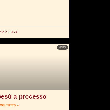
rile 23, 2024
CORSI
esù a processo
GGI TUTTO »