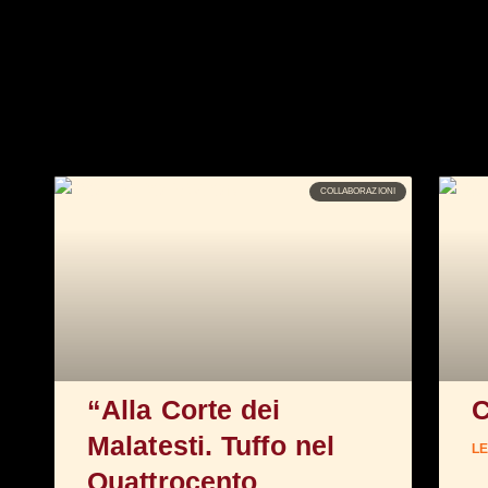
COLLABORAZIONI
“Alla Corte dei
C
Malatesti. Tuffo nel
LE
Quattrocento