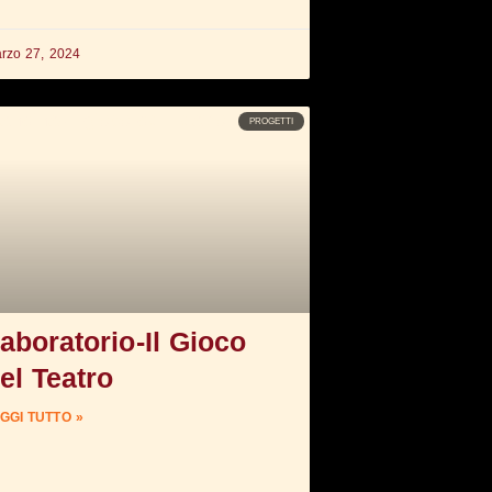
rzo 27, 2024
PROGETTI
aboratorio-Il Gioco
el Teatro
GGI TUTTO »