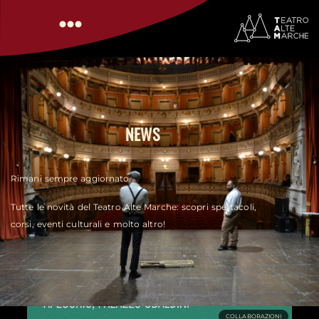
NEWS
Rimani sempre aggiornato.
Tutte le novità del Teatro Alte Marche: scopri spettacoli,
corsi, eventi culturali e molto altro!​
COLLABORAZIONI