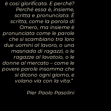
è così glorificata. E perché?
Perché essa è, insieme,
scritta e pronunciata. È
Lo sparo
scritta, come la parola di
Omero, ma insieme è
pronunciata come le parole
Prove dello spettacolo al
che si scambiano tra loro
Teatro Comunale di Cagli
due uomini al lavoro, o una
masnada di ragazzi, o le
SCOPRI DI PIÙ
ragazze al lavatoio, o le
donne al mercato – come le
povere parole insomma che
si dicono ogni giorno, e
volano via con la vita.”
Pier Paolo Pasolini​